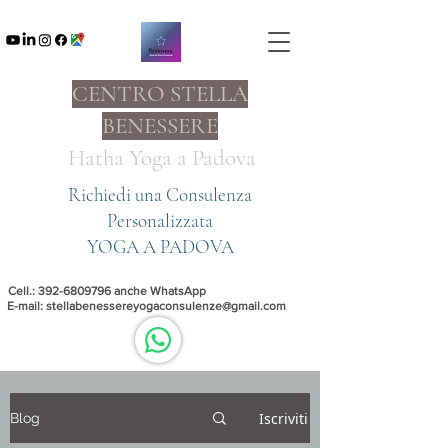
CENTRO STELLA
BENESSERE
Hatha Yoga a
Padova
Richiedi una Consulenza
Personalizzata
YOGA A PADOVA
Cell.:
392-6809796
anche WhatsApp
E-mail:
stellabenessereyogaconsulenze@gmail.com
Iscriviti
Blog