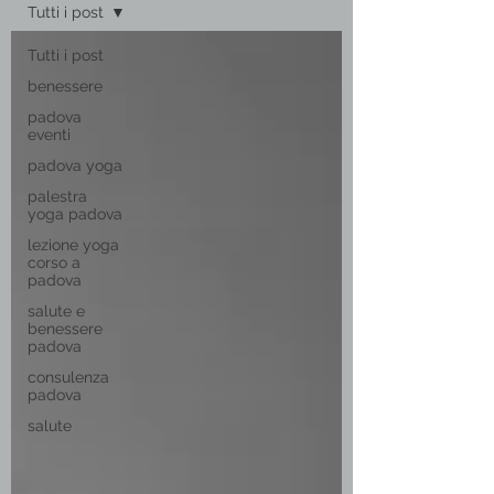
Tutti i post
Tutti i post
benessere
padova
eventi
padova yoga
palestra
yoga padova
lezione yoga
corso a
padova
salute e
benessere
padova
consulenza
padova
salute