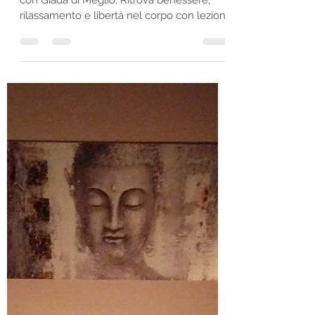
Yoga Dolce a Padova - Rilassa
corpo e mente con Stella Benessere
Scopri i benefici dello Yoga Dolce a Padova
con Giada di Meglio. Ritrova benessere,
rilassamento e libertà nel corpo con lezioni
individuali o in piccoli gruppi. Lo Yoga
Dolce è una via delicata ma profonda per
riportare equilibrio, calma e fluidità nel
corpo e nella mente. A differenza di
approcci più dinamici o sportivi, lo Yoga
Dolce lavora attraverso ascolto, lentezza e
attenzione, risultando particolarmente
adatto a chi vive una vita sedentaria,
stressante, o con tension