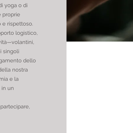
di yoga o di
 proprie
e rispettoso.
pporto logistico,
ità—volantini,
 singoli
pagamento dello
 della nostra
mia e la
 in un
partecipare,