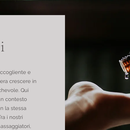
i
accogliente e
era crescere in
chevole. Qui
 un contesto
n la stessa
a i nostri
assaggiatori,