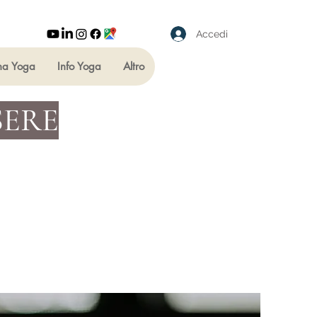
Accedi
ha Yoga
Info Yoga
Altro
SERE