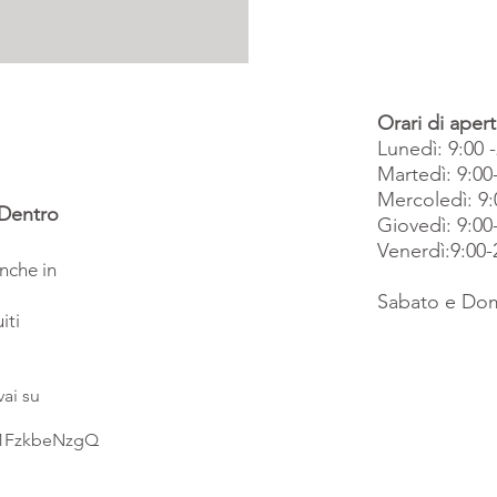
Orari di apert
Lunedì: 9:00 
Martedì: 9:00
Mercoledì: 9:
 Dentro
Giovedì: 9:00
Venerdì:9:00-
anche in
Sabato e Dom
iti
vai su
R1FzkbeNzgQ