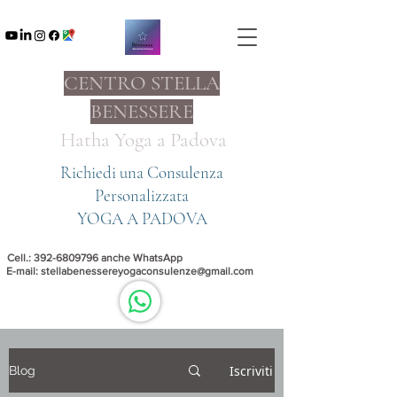
CENTRO STELLA
BENESSERE
Hatha Yoga a
Padova
Richiedi una Consulenza
Personalizzata
YOGA A PADOVA
Cell.:
392-6809796
anche WhatsApp
E-mail:
stellabenessereyogaconsulenze@gmail.com
Iscriviti
Blog