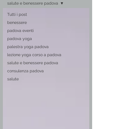
salute e benessere padova
Tutti i post
benessere
padova eventi
padova yoga
palestra yoga padova
lezione yoga corso a padova
salute e benessere padova
consulenza padova
salute