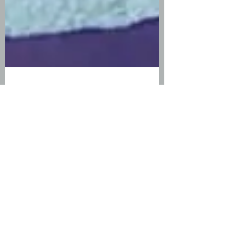
Giada Di Meglio Counselor Padova
13 lug 2022
Tempo di lettura: 1 min
"Quando" e "quanto" praticare lo
Yoga
Sicuramente come tutte le attività fisiche,
meglio praticare Yoga, lontano dai pasti.
L'ideale sarebbe la mattina presto, il tardo...