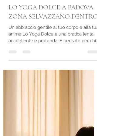
Giada Di Meglio Counselor Padova
30 nov 2025
Tempo di lettura: 1 min
LO YOGA DOLCE A PADOVA
ZONA SELVAZZANO DENTRO
Un abbraccio gentile al tuo corpo e alla tua
anima Lo Yoga Dolce è una pratica lenta,
accogliente e profonda. È pensato per chi
desidera ascoltarsi, rispettarsi, riprendere
contatto con sé stesso in modo delicato.
Non serve essere flessibili, allenati o
giovani. Serve solo il desiderio di stare
bene, con semplicità e consapevolezza. In
ogni Lezione di Yoga accompagno la
persona con cura, senza sforzi forzati, ma