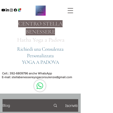
CENTRO STELLA
BENESSERE
Hatha Yoga a
Padova
Richiedi una Consulenza
Personalizzata
YOGA A PADOVA
Cell.:
392-6809796
anche WhatsApp
E-mail:
stellabenessereyogaconsulenze@gmail.com
Iscriviti
Blog