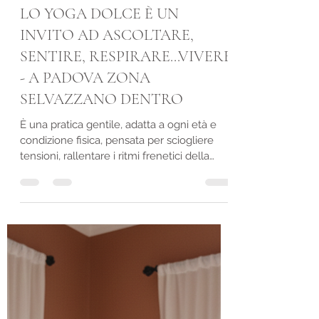
Giada Di Meglio Counselor Padova
2 dic 2025
Tempo di lettura: 1 min
LO YOGA DOLCE È UN
INVITO AD ASCOLTARE,
SENTIRE, RESPIRARE...VIVERE
- A PADOVA ZONA
SELVAZZANO DENTRO
È una pratica gentile, adatta a ogni età e
condizione fisica, pensata per sciogliere
tensioni, rallentare i ritmi frenetici della
mente e ritrovare uno spazio di pace
interiore. Non servono performance, solo
presenza. Non servono risultati, solo il
desiderio di stare bene. Attraverso
movimenti morbidi, posizioni semplici e
adattabili, respirazione consapevole e