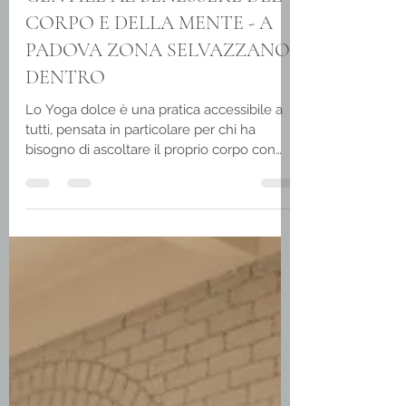
YOGA DOLCE: LA VIA
GENTILE AL BENESSERE DEL
CORPO E DELLA MENTE - A
PADOVA ZONA SELVAZZANO
DENTRO
Lo Yoga dolce è una pratica accessibile a
tutti, pensata in particolare per chi ha
bisogno di ascoltare il proprio corpo con
gentilezza. È perfetta per le persone che
vivono dolori cronici, rigidità, infiammazioni,
stress o semplicemente vogliono rientrare
in contatto con sé stessi dopo un periodo
di inattività. Spesso si pensa che per fare
Yoga servano forza o flessibilità. In realtà,
con la guida giusta, anche chi ha difficoltà
motorie, chi ha subito interventi o ha
superat