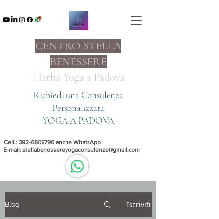
CENTRO STELLA
BENESSERE
Hatha Yoga a
Padova
Richiedi una Consulenza
Personalizzata
YOGA A PADOVA
Cell.:
392-6809796
anche WhatsApp
E-mail:
stellabenessereyogaconsulenze@gmail.com
Iscriviti
Blog