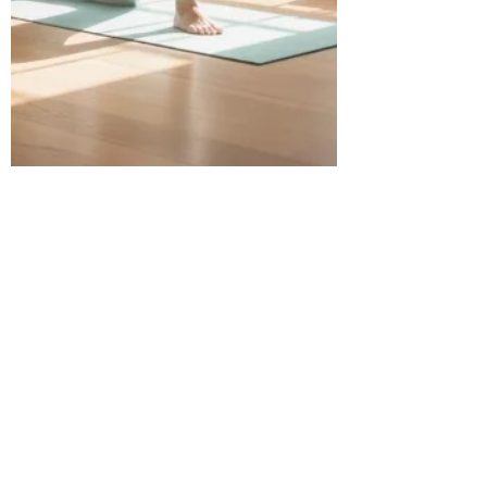
Giada Di Meglio Counselor Padova
2 dic 2025
Tempo di lettura: 1 min
LO YOGA DOLCE È UN
INVITO AD ASCOLTARE,
SENTIRE, RESPIRARE...VIVERE