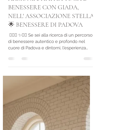
ALLA SCOPERTA DELL'
ARMONIA: HATHA YOGA E
BENESSERE CON GIADA,
NELL' ASSOCIAZIONE STELLA
🌟 BENESSERE DI PADOVA
​ 🧘‍♀️✨ ✨🧘‍♂️ ​Se sei alla ricerca di un percorso
di benessere autentico e profondo nel
cuore di Padova e dintorni, l'esperienza
offerta da Giada Di Meglio attraverso
l'Associazione Stella Benessere è un punto
di riferimento da conoscere. Giada,
professionista stimata e appassionata,
unisce la sapienza millenaria dell'Hatha
Yoga con l'efficacia del Counseling e
Coaching per offrire un approccio olistico
alla cura di sé. ​🌿 Il Cuore dell'Attività:
Hatha Yoga con Giada Di Me