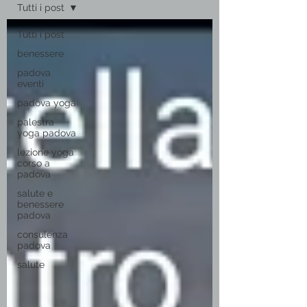
Tutti i post
Tutti i post
benessere
padova
eventi
padova yoga
palestra
yoga padova
lezione yoga
corso a
padova
salute e
benessere
padova
consulenza
padova
salute