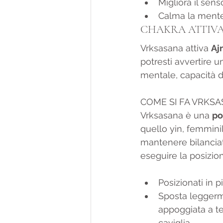
Migliora il sens
Calma la mente
CHAKRA ATTIV
Vrksasana attiva 
Aj
potresti avvertire u
mentale, capacità d
COME SI FA VRKS
Vrksasana è una 
po
quello yin, femminil
mantenere bilanciati
eseguire la posizion
Posizionati in p
Sposta leggerme
appoggiata a ter
caviglia.