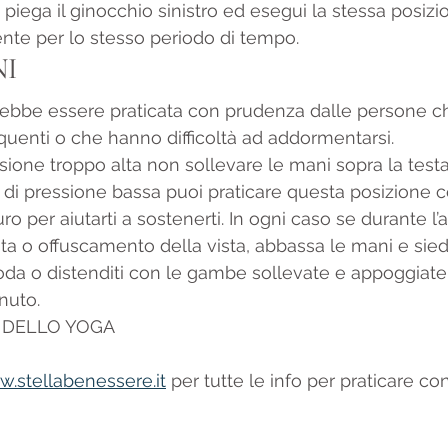
iega il ginocchio sinistro ed esegui la stessa posizion
ente per lo stesso periodo di tempo.
NI
ebbe essere praticata con prudenza dalle persone ch
equenti o che hanno difficoltà ad addormentarsi.
ssione troppo alta non sollevare le mani sopra la testa
i di pressione bassa puoi praticare questa posizione c
o per aiutarti a sostenerti. In ogni caso se durante l’
sta o offuscamento della vista, abbassa le mani e siedi
da o distenditi con le gambe sollevate e appoggiate
nuto.
E DELLO YOGA
.stellabenessere.it
 per tutte le info per praticare co