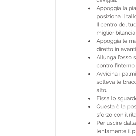
Appoggia la pian
posiziona il tal
Il centro del t
miglior bilanci
Appoggia le mani
diretto in avant
Allunga l’osso 
contro l’interno
Avvicina i palmi
solleva le bracc
alto.
Fissa lo sguard
Questa è la posi
sforzo con il ri
Per uscire dalla
lentamente il p