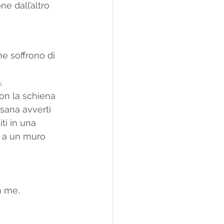
e dall’altro 
e soffrono di 
.
on la schiena 
asana avverti 
ti in una 
 a un muro 
n me,