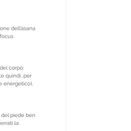
ione dell’asana 
 focus 
del corpo: 
e quindi, per 
e energetico), 
 del piede ben 
rrati la 