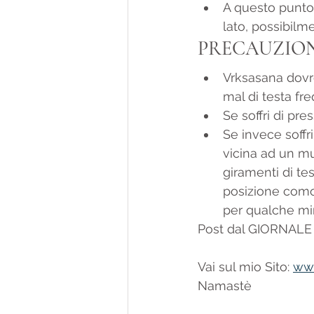
A questo punto p
lato, possibilm
PRECAUZIO
Vrksasana dovr
mal di testa fr
Se soffri di pre
Se invece soffr
vicina ad un mur
giramenti di te
posizione como
per qualche mi
Post dal GIORNAL
Vai sul mio Sito: 
www
Namastè