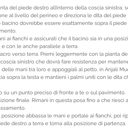
ta del piede destro all’interno della coscia sinistra; s
lone al livello del perineo e direziona le dita del piede 
uo bacino dovrebbe essere esattamente sopra il piede 
amento.
 ai fianchi e assicurati che il bacino sia in una posiz
i e con le anche parallele a terra.
sacro verso terra. Premi leggermente con la pianta de
 coscia sinistro che dovrà fare resistenza per mantener
 delle mani tra loro e appoggiali al petto, in Anjali Mu
ia sopra la testa e mantieni i palmi uniti con le dita 
o su un punto preciso di fronte a te o sul pavimento.
zione finale. Rimani in questa posa fino a che riesci a
lassamento.
 posizione abbassa le mani e portale ai fianchi, poi rip
iede destro a terra e torna alla posizione di partenza.