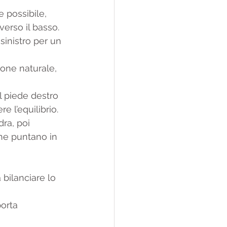
e possibile, 
verso il basso. 
sinistro per un 
ione naturale, 
l piede destro 
e l’equilibrio.
dra, poi 
che puntano in 
 bilanciare lo 
orta 