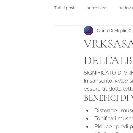
Tutti i post
benessere
padova
Giada Di Meglio C
salute e benessere padova
c
VRKSASA
DELL’AL
SIGNIFICATO DI V
In sanscrito, 
vrksa
 s
essere tradotta lett
BENEFICI D
Distende i musco
Tonifica i musc
Riduce i piedi pi