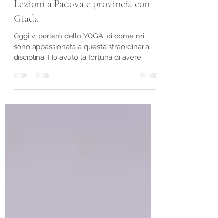
Giada Di Meglio Counselor Padova
5 ago 2022
Tempo di lettura: 2 min
PERCHÉ LO YOGA? Corsi e
Lezioni a Padova e provincia con
Giada
Oggi vi parlerò dello YOGA, di come mi
sono appassionata a questa straordinaria
disciplina. Ho avuto la fortuna di avere
come vicina di...