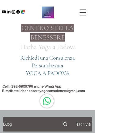
CENTRO STELLA
BENESSERE
Hatha Yoga a
Padova
Richiedi una Consulenza
Personalizzata
YOGA A PADOVA
Cell.:
392-6809796
anche WhatsApp
E-mail:
stellabenessereyogaconsulenze@gmail.com
Iscriviti
Blog