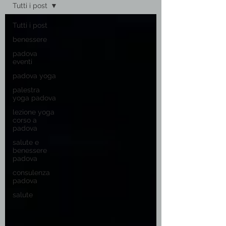
Tutti i post
Tutti i post
benessere
padova
eventi
padova yoga
palestra
yoga padova
lezione yoga
corso a
padova
salute e
benessere
padova
consulenza
padova
salute