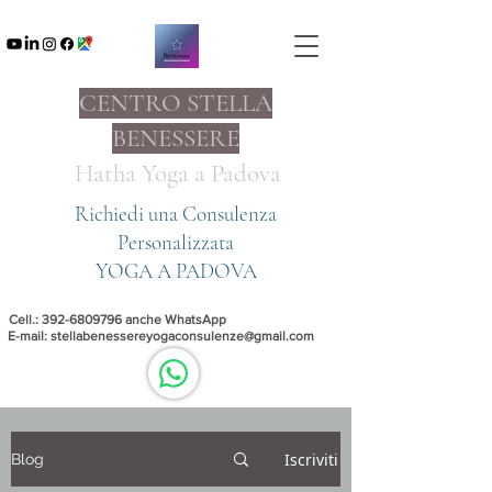
CENTRO STELLA
BENESSERE
Hatha Yoga a
Padova
Richiedi una Consulenza
Personalizzata
YOGA A PADOVA
Cell.:
392-6809796
anche WhatsApp
E-mail:
stellabenessereyogaconsulenze@gmail.com
Iscriviti
Blog