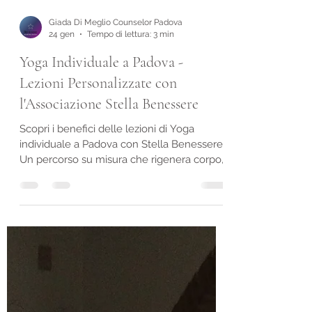
Giada Di Meglio Counselor Padova
24 gen
Tempo di lettura: 3 min
Yoga Individuale a Padova -
Lezioni Personalizzate con
l'Associazione Stella Benessere
Scopri i benefici delle lezioni di Yoga
individuale a Padova con Stella Benessere.
Un percorso su misura che rigenera corpo,
mente e respiro. Le lezioni di Yoga
Individuale offrono uno spazio sacro, uno
spazio tutto tuo, dove nessun altro influisce
sulla tua pratica se non te stesso. In un
gruppo può essere difficile ascoltare