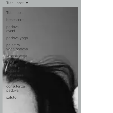
Tutti i post
Tutti i post
benessere
padova
eventi
padova yoga
palestra
yoga padova
lezione yoga
corso a
padova
salute e
benessere
padova
consulenza
padova
salute