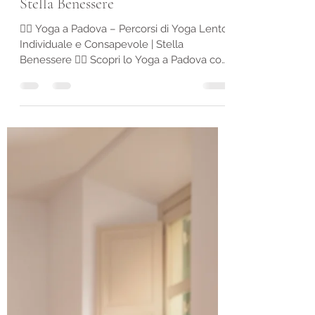
Giada Di Meglio Counselor Padova
16 gen
Tempo di lettura: 3 min
Yoga a Padova - Percorsi di Yoga
Lento, Individuale e Consapevole |
Stella Benessere
🧘‍♀️ Yoga a Padova – Percorsi di Yoga Lento,
Individuale e Consapevole | Stella
Benessere 🧘‍♀️ Scopri lo Yoga a Padova con
Stella Benessere: lezioni Individuali,
percorsi consapevoli e Yoga lento per
equilibrio psicofisico, respiro, postura e
benessere quotidiano Yoga a Padova – Il
viaggio dentro di sé con Stella Benessere
Lo Yoga è molto più di una serie di esercizi
fisici: è un viaggio profondo di scoperta di
sé, di ascolto del corpo, di connessione con