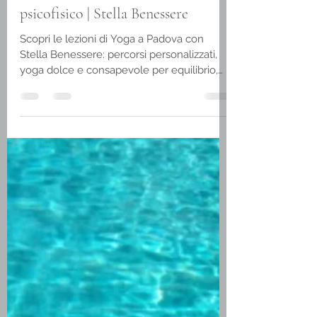
Yoga Padova - Lezioni Yoga
trasformatrici e Benessere
psicofisico | Stella Benessere
Scopri le lezioni di Yoga a Padova con
Stella Benessere: percorsi personalizzati,
yoga dolce e consapevole per equilibrio,
respiro, rilassamento e salute integrata. Lo
Yoga non è una moda, non è una
prestazione, non è una serie di esercizi da
ripetere a memoria. Lo Yoga è un incontro:
con se stessi, con il proprio respiro, con il
proprio corpo e con il proprio mondo
interiore. Chi arriva per la prima volta alla
pratica spesso lo fa perché vuole muovere
il corpo o diminuire lo