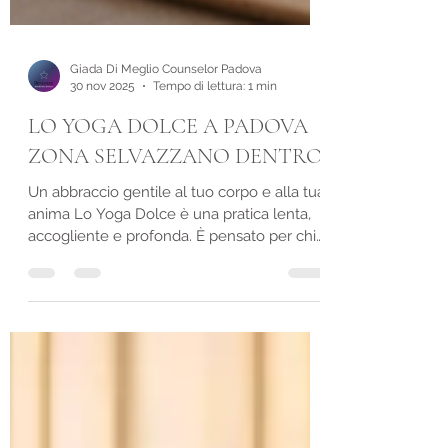
Giada Di Meglio Counselor Padova
30 nov 2025
Tempo di lettura: 1 min
LO YOGA DOLCE A PADOVA
ZONA SELVAZZANO DENTRO
Un abbraccio gentile al tuo corpo e alla tua
anima Lo Yoga Dolce è una pratica lenta,
accogliente e profonda. È pensato per chi
desidera ascoltarsi, rispettarsi, riprendere
contatto con sé stesso in modo delicato.
Non serve essere flessibili, allenati o
giovani. Serve solo il desiderio di stare
bene, con semplicità e consapevolezza. In
ogni Lezione di Yoga accompagno la
persona con cura, senza sforzi forzati, ma