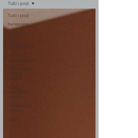
Tutti i post
Tutti i post
benessere
padova
eventi
padova yoga
palestra
yoga padova
lezione yoga
corso a
padova
salute e
benessere
padova
consulenza
padova
salute