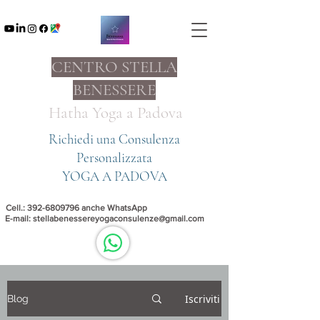
CENTRO STELLA
BENESSERE
Hatha Yoga a
Padova
Richiedi una Consulenza
Personalizzata
YOGA A PADOVA
Cell.:
392-6809796
anche WhatsApp
E-mail:
stellabenessereyogaconsulenze@gmail.com
Iscriviti
Blog