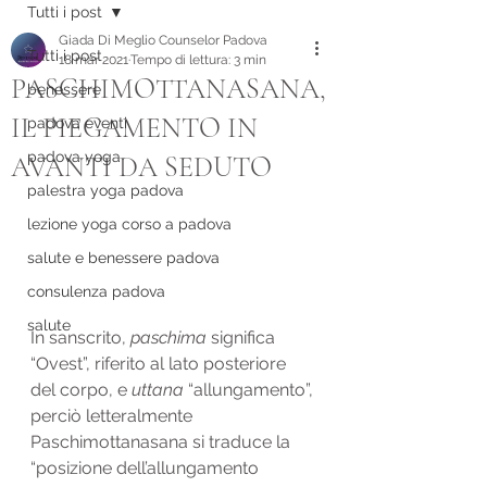
Tutti i post
Giada Di Meglio Counselor Padova
Tutti i post
18 mar 2021
Tempo di lettura: 3 min
PASCHIMOTTANASANA,
benessere
IL PIEGAMENTO IN
padova eventi
padova yoga
AVANTI DA SEDUTO
palestra yoga padova
lezione yoga corso a padova
salute e benessere padova
consulenza padova
salute
In sanscrito, 
paschima
 significa 
“Ovest”, riferito al lato posteriore 
del corpo, e 
uttana
 “allungamento”, 
perciò letteralmente 
Paschimottanasana si traduce la 
“posizione dell’allungamento 