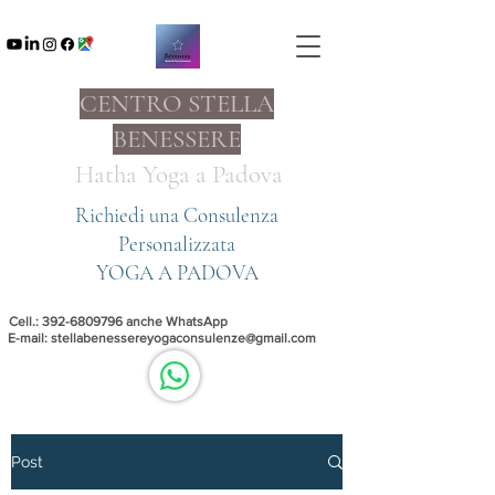
CENTRO STELLA
BENESSERE
Hatha Yoga a
Padova
Richiedi una Consulenza
Personalizzata
YOGA A PADOVA
Cell.:
392-6809796
anche WhatsApp
E-mail:
stellabenessereyogaconsulenze@gmail.com
Post