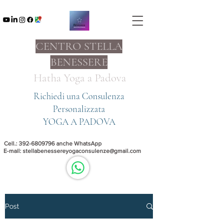
CENTRO STELLA
BENESSERE
Hatha Yoga a
Padova
Richiedi una Consulenza
Personalizzata
YOGA A PADOVA
Cell.:
392-6809796
anche WhatsApp
E-mail:
stellabenessereyogaconsulenze@gmail.com
Post