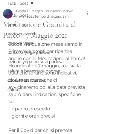
Tutti i post
Giada Di Meglio Counselor Padova
Tutti i post
9 mar 2021
Tempo di lettura: 1 min
Meditazione Gratuita al
benessere
Parco - 7 Maggio 2021
padova eventi
padova yoga
Eccoci fra qualche mese siamo in 
Primavera pronti per ripartire 
palestra yoga padova
anche con la Meditazione al Parco!
lezione yoga corso a padova
Ho indicato il 7 maggio, ma sia la 
salute e benessere padova
data che l'orario sono indicativi, 
cioè man mano che ci 
consulenza padova
avvicineremo poi alla data prevista 
salute
saprò darvi indicazioni specifiche 
su:
- il parco prescelto
- giorni e orari precisi
Per il Covid per chi si prenota 