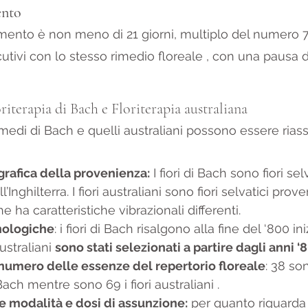
ento
amento è non meno di 21 giorni, multiplo del numero 7
cutivi con lo stesso rimedio floreale , con una pausa di
oriterapia di Bach e Floriterapia australiana
rimedi di Bach e quelli australiani possono essere riass
grafica della provenienza:
 I fiori di Bach sono fiori sel
Inghilterra. I fiori australiani sono fiori selvatici prov
he ha caratteristiche vibrazionali differenti.
nologiche
: i fiori di Bach risalgono alla fine del ‘800 ini
straliani 
sono stati selezionati a partire dagli anni ‘
 numero delle essenze del repertorio floreale
: 38 son
ach mentre sono 69 i fiori australiani .
e modalità e dosi di assunzione:
 per quanto riguarda i