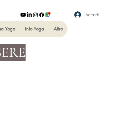
Accedi
ha Yoga
Info Yoga
Altro
SERE