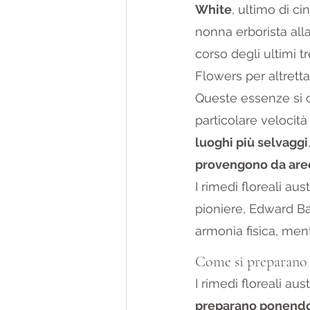
White
, ultimo di ci
nonna erborista all
corso degli ultimi t
Flowers per altretta
Queste essenze si c
particolare velocità 
luoghi più selvaggi
provengono da aree
I rimedi floreali au
pioniere, Edward Ba
armonia fisica, men
Come si preparano i
I rimedi floreali aus
preparano ponendo l