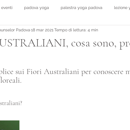
 eventi
padova yoga
palestra yoga padova
lezione
ounselor Padova
18 mar 2021
Tempo di lettura: 4 min
onsulenza padova
salute
USTRALIANI, cosa sono, pr
ice sui Fiori Australiani per conoscere m
loreali.
straliani?