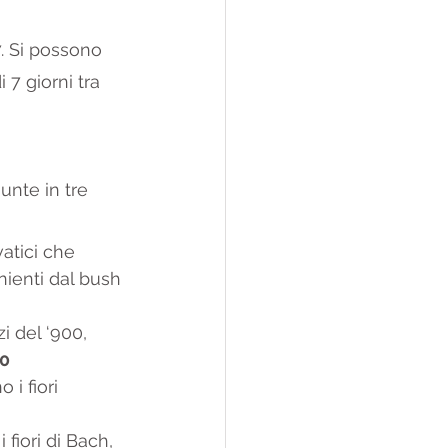
. Si possono 
 7 giorni tra 
unte in tre 
vatici che 
enienti dal bush 
zi del ‘900, 
80
o i fiori 
 fiori di Bach, 