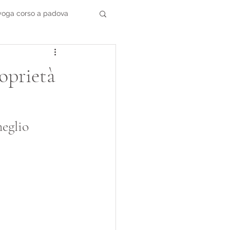
 yoga corso a padova
oprietà
eglio 