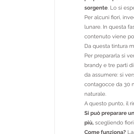
sorgente
. Lo si es
Per alcuni fiori, in
lunare. In questa fas
contenuto viene poi 
Da questa tintura ma
Per prepararla si v
brandy e tre parti d
da assumere: si ver
contagocce da 30 ml
naturale.
A questo punto, il r
Si può preparare un
più,
 scegliendo fiori
Come funziona?
 La