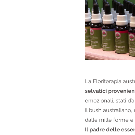
La Floriterapia aust
selvatici provenien
emozionali, stati d’
Il bush australiano,
dalle mille forme e c
Il padre delle essen