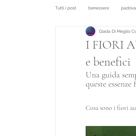
Tutti i post
benessere
padova
Giada Di Meglio C
salute e benessere padova
c
I FIORI A
e benefici
Una guida sempl
queste essenze f
Cosa sono i fiori au