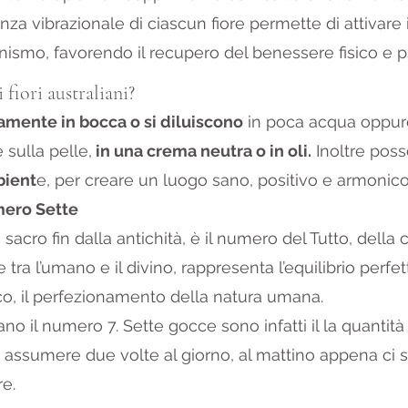
nza vibrazionale di ciascun fiore permette di attivare 
ganismo, favorendo il recupero del benessere fisico e p
fiori australiani?
amente in bocca o si diluiscono
 in poca acqua oppu
sulla pelle,
 in una crema neutra o in oli.
 Inoltre pos
bient
e, per creare un luogo sano, positivo e armonico
mero Sette 
 sacro fin dalla antichità, è il numero del Tutto, della 
e tra l’umano e il divino, rappresenta l’equilibrio perfet
o, il perfezionamento della natura umana.
mano il numero 7. Sette gocce sono infatti il la quantit
 assumere due volte al giorno, al mattino appena ci si
re.