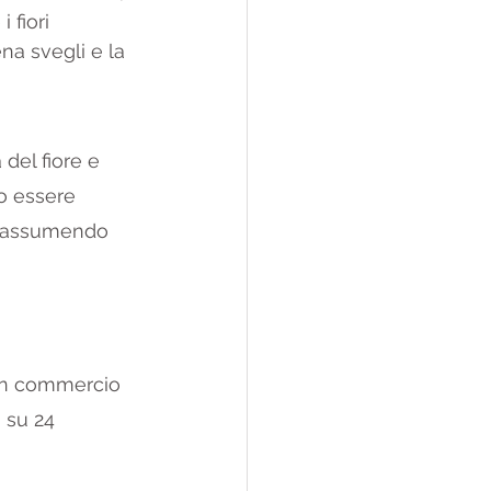
fiori 
na svegli e la 
del fiore e 
o essere 
o assumendo 
In commercio 
 su 24 