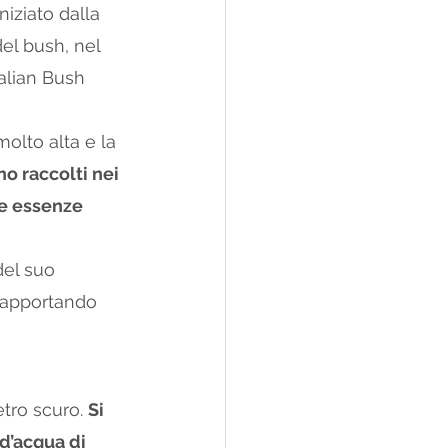
niziato dalla 
el bush, nel 
ralian Bush 
olto alta e la 
no raccolti nei 
e essenze 
del suo 
 apportando 
etro scuro. 
Si 
d’acqua di 