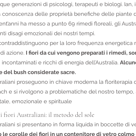
nque generazioni di psicologi, terapeuti e biologi. Ian, i
a conoscenza delle proprietà benefiche delle piante d
rent’anni ha messo a punto 69 rimedi floreali, gli Aust
nti disagi emozionali dei nostri tempi.
ontraddistinguono per la loro frequenza energetica m
di azione. 
I fiori da cui vengono preparati i rimedi, so
, incontaminati e ricchi di energia dell’Australia. 
Alcun
 del bush considerate sacre.
straliani proseguono in chiave moderna la floriterapia 
ch e si rivolgono a problematiche del nostro tempo,
tale, emozionale e spirituale
 fiori Australiani: il metodo del sole
traliani si presentano in forma liquida in boccette di v
e corolle dei fiori in un contenitore di vetro colmo 