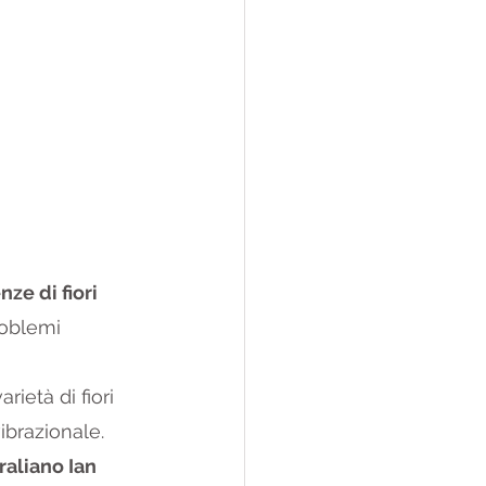
nze di fiori 
roblemi 
ietà di fiori 
vibrazionale.
raliano Ian 