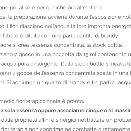
pone poi al sole per qualche ora al mattino.
vece, la preparazione avviene durante l’esposizione not
e, i fiori rilasciano nell’acqua la loro impronta energetic
filtrato e diluito con una pari quantità di brandy.
dre si crea l’essenza concentrata, la stock bottle.
ersano 7 gocce in una boccetta da 15 ml contenente u
i acqua pura di sorgente. Dalla stock bottle si ricava l’
sano 7 gocce dell’essenza concentrata scelta in una
. Si aggiunge un quarto di brandy e tre parti di acqu
imedio floriterapico finale è pronto.
a sola essenza oppure associarne cinque o al massim
 dalle proprietà affini e sinergici nel trattare un probl
 floriterapia non sopprime né combatte direttamente 