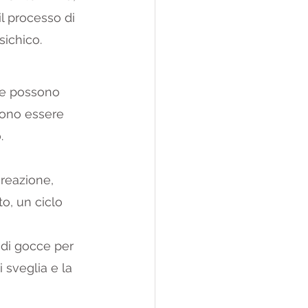
il processo di 
sichico.
re possono 
sono essere 
.
creazione, 
to, un ciclo 
à di gocce per 
 sveglia e la 