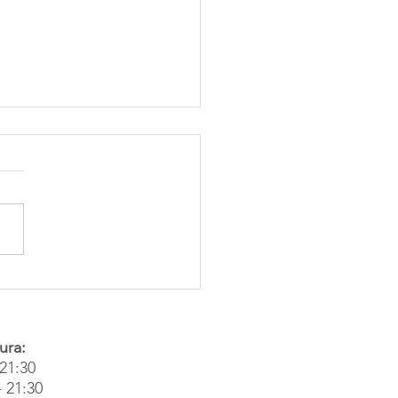
Padova - Lezioni Individuali
orpo e Mente | Stella
sere
ura:
-21:30
- 21:30