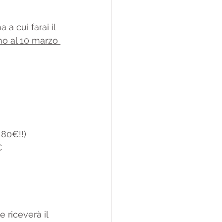
a cui farai il 
ino al 10 marzo 
 80€!!) 
€
riceverà il 