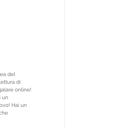
dea del 
ettura di 
alare online! 
 un 
vo! Hai un 
che 