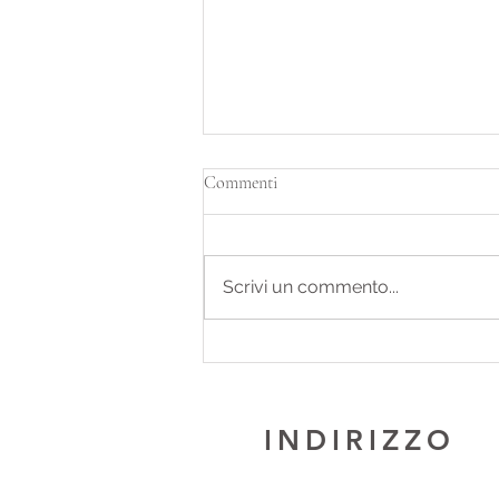
Commenti
Scrivi un commento...
Yoga Padova - Lezioni Yoga
trasformatrici e Benessere
psicofisico | Stella Benessere
INDIRIZZO