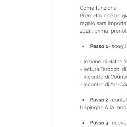
Come funziona:
Premetto che ho già
regalo sarà importa
2021 
, prima  prenot
Passo 1
- scegli
- lezione di Hatha 
- lettura Tarocchi 
- incontro di Counse
- incontro di Art-C
Passo 2
- conta
ti spiegherò la moda
Passo 3
- ricev