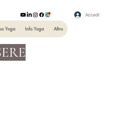
Accedi
ha Yoga
Info Yoga
Altro
SERE