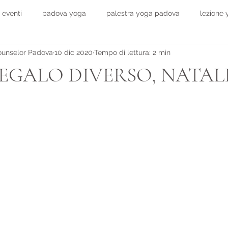
 eventi
padova yoga
palestra yoga padova
lezione
ounselor Padova
10 dic 2020
Tempo di lettura: 2 min
onsulenza padova
salute
REGALO DIVERSO, NATALE