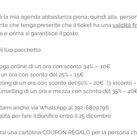
 la mia agenda abbastanza piena, quindi alla  persona 
nte che tenga presente che il ticket ha una 
validità f
a e prima si garantisce il posto.
 il tuo pacchetto:
Yoga online di un ora con sconto 34% =  10€
di un ora con sconto del 25% = 15€
ling di un ora con sconto del 50% = 20€  (3 incontri =
ounselling di un ora e mezza con sconto del 35% = 40
ttami anche via WhatsApp al 392-6809796 
lità per fare il Bonifico entro il 25 dicembre 
erai una cartolina COUPON REGALO per la persona che 