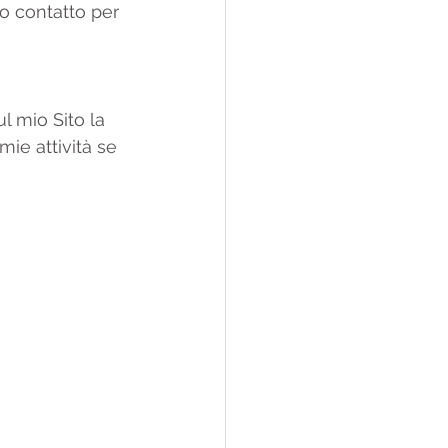
io contatto per 
l mio Sito la 
ie attività se 