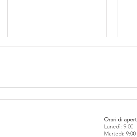
Yoga Dolce a Padova - Rilassa
Yoga 
corpo e mente con Stella Benessere
per C
Benes
Orari di apert
Lunedì: 9:00 
Martedì: 9:00