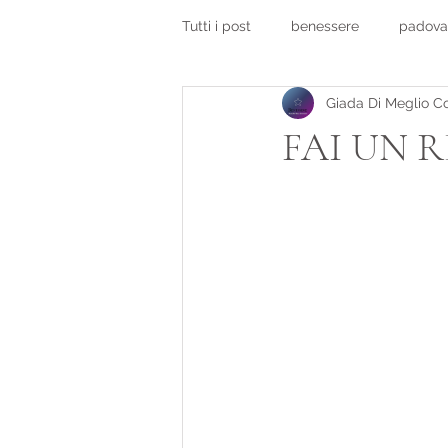
Tutti i post
benessere
padova
Giada Di Meglio C
salute e benessere padova
c
FAI UN 