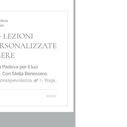
adova
min
 LEZIONI
ERSONALIZZATE
SERE
a Padova per il tuo
. Con Stella Benessere,
e consapevolezza. 🌿 ✨ Yoga
 ✨ Vuoi iniziare un percorso
misura per te? Presso Stella
 di Yoga dedicate a chi
 profondo, personalizzato e
oblema fisico o emotivo