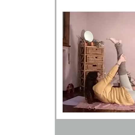
palestra yoga padova
salute e benessere pado