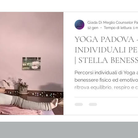
lezione yoga corso a padova
Giada Di Meglio Counselor P
12 gen
Tempo di lettura: 1 
YOGA PADOVA -
va
consulenza padova
salute
INDIVIDUALI P
| STELLA BENES
Percorsi individuali di Yoga 
benessere fisico ed emotivo
ritrova equilibrio, respiro 
Padova – Lezioni Individuali
di Yoga che sia davvero su 
Benessere, a Padova – zona Selvazzano Dentro,
propongo lezioni individuali
cerca uno spazio di ascolto
rigenerante. ✅ Se hai un pr