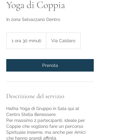
Yoga di Coppia
In zona Selvazzano Dentro
1 ora 30 minuti
1
Via Caldaro
o
r
3
0
Prenota
m
i
n
u
t
Descrizione del servizio
i
Hatha Yoga di Gruppo in Sala qui al
Centro Stella Benessere.
Per massimo 2 partecipanti, ideale per
Coppie che vogliono fare un percorso
Spirituale insieme, ma anche per Amici
che hanno grandi affinità.