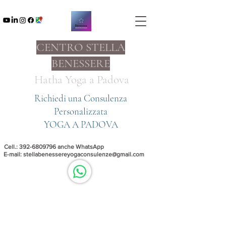
CENTRO STELLA
BENESSERE
Hatha Yoga a
Padova
Richiedi una Consulenza
Personalizzata
YOGA A PADOVA
Cell.:
392-6809796
anche WhatsApp
E-mail:
stellabenessereyogaconsulenze@gmail.com