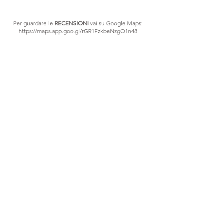
Per guardare le
RECENSIONI
vai su Google Maps:
https://maps.app.goo.gl/rGR1FzkbeNzgQ1n48
Orari di apertura:
Lunedì: 9:00 -21:30
Martedì: 9:00- 21:30
Mercoledì: 9:00-22:30
Giovedì: 9:00-21:30
Venerdì:9:00-21:30