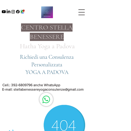
CENTRO STELLA
BENESSERE
Hatha Yoga a
Padova
Richiedi una Consulenza
Personalizzata
YOGA A PADOVA
Cell.:
392-6809796
anche WhatsApp
E-mail:
stellabenessereyogaconsulenze@gmail.com